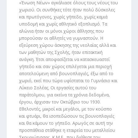
«Ένωση Νέων» αγκάλιασε όλους τους νέους του
χωριού. Οι συνθήκες τότε ήταν πολύ δύσκολες
και πρωτόγονες, χωρίς γήπεδο, χωρίς καμιά
υποδομή και χωρίς αθλητικό εξοπλισμό. Τα
αλώνια ήταν οι μόνοι χώροι άθλησης που
μπορούσαν οι αθλητές να γυμναστούν. Η
εξεύρεση χώρου άσκησης της νεολαίας αλλά και
των μαθητών της Σχολής, ήταν επιτακτική
ανάγκη. Έτσι αποφασίζεται να κατασκευαστεί
γήπεδο και σαν χώρος επιλέγεται μια περιοχή
αποτελούμενη από βουνοπλαγιές, έξω από το
χωριό, εκεί που τώρα υφίσταται το Γυμνάσιο και
Λύκειο Σολέας. Οι εργασίες αυτού του
παράτολμου, για εκείνα τα χρόνια δεδομένα,
έργου, άρχισαν τον Οκτώβριο του 1930.
Εθελοντές, μικροί και μεγάλοι, με τον κούσπο
και φτυάρι, θα ισοπεδώσουν τις βουνοπλαγιές
και θα κάμουν το γήπεδο. Αρωγός σε αυτή την
προσπάθεια στάθηκε η εταιρεία του μεταλλείου
Σκουριώτισσας, Κ.Μ.Ε., που διέθεσε τον