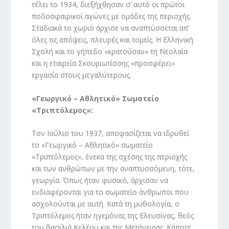
τέλει το 1934, διεξήχθησαν σ’ αυτό οι πρώτοι
ποδοσφαιρικοί αγώνες με ομάδες της περιοχής.
Σταδιακά το χωριό άρχισε να αναπτύσσεται απ’
όλες τις απόψεις, πλευρές και τομείς. Η Ελληνική
Σχολή και το γήπεδο «κρατούσαν» τη Νεολαία
και η εταιρεία Σκουριωτίσσης «προσφέρει»
εργασία στους μεγαλύτερους.
«Γεωργικό – Αθλητικό» Σωματείο
«Τριπτόλεμος»:
Τον Ιούλιο του 1937, αποφασίζεται να ιδρυθεί
το «Γεωργικό – Αθλητικό» σωματείο
«Τριπτόλεμος», ένεκα της σχέσης της περιοχής
και των ανθρώπων με την αναπτυσσόμενη, τότε,
γεωργία. Όπως ήταν φυσικό, άρχισαν να
ενδιαφέρονται για το σωματείο άνθρωποι που
ασχολούνται με αυτή. Κατά τη μυθολογία, ο
Τριπτόλεμος ήταν ηγεμόνας της Ελευσίνας, θεός
του βασιλιά Κελέου και της Μετάνειρας. Κάποτε