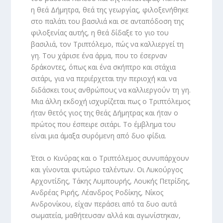
η θεά Δήμητρα, θεά της γεωργίας, φιλοξενήθηκε
στο παλάτι του βασιλιά και σε ανταπόδοση της
φιλοξενίας αυτής, η θεά δίδαξε το γιο του
βασιλιά, τον Τριπτόλεμο, πώς να καλλιεργεί τη
γη. Του χάρισε ένα άρμα, που το έσερναν
δράκοντες, όπως και ένα σκήπτρο και στάχια
σιτάρι, για να περιέρχεται την περιοχή και να
διδάσκει τους ανθρώπους να καλλιεργούν τη γη.
Μια άλλη εκδοχή ισχυρίζεται πως ο Τριπτόλεμος
ήταν θετός γιος της θεάς Δήμητρας και ήταν ο
πρώτος που έσπειρε σιτάρι. Το έμβλημα του
είναι μια άμαξα συρόμενη από δυο φίδια.
Έτσι ο Κινύρας και ο Τριπτόλεμος συνυπάρχουν
και γίνονται φυτώριο ταλέντων. Οι Λυκούργος
Αρχοντίδης, Τάκης Λυμπουρής, Λουκής Πετρίδης,
Ανδρέας Ριρής, Λέανδρος Ροδίκης, Νίκος
Ανδρονίκου, είχαν περάσει από τα δυο αυτά
σωματεία, μαθήτευσαν αλλά και αγωνίστηκαν,