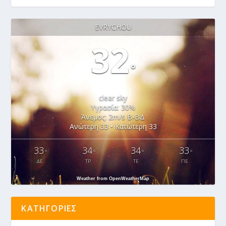
EVRYCHOU
32
°
clear sky
Υγρασία: 30%
Άνεμος: 2m/s Β-ΒΔ
Ανώτερη 33 • Κατώτερη 33
33
34
34
33
°
°
°
°
ΔΕ
ΤΡ
ΤΕ
ΠΕ
Weather from OpenWeatherMap
ΚΑΤΗΓΟΡΊΕΣ