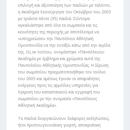
επιλογή και αξιοποίηση των παιδιών με ταλέντο,
η Ακαδημία λειτούργησε τον Οκτώβριο του 2003
με τριάντα πέντε (35) παιδιά. Σύντομα
αγκαλιάστηκε από όλα τα σωματεία και τις
κοινότητες της περιοχής με αποτέλεσμα να
«υποχρεώσει» την Πανσόλειο Αθλητική
Ομοσπονδία να την εντάξει κάτω από την αιγίδα
της. Ως εκ τούτου, ονομάστηκε «Πανσόλειος»
Ακαδημία με έμβλημα και χρώματα αυτά της
Πανσολείου Αθλητικής Ομοσπονδίας. Η ίδρυση
του σωματείου πραγματοποιήθηκε τον Ιούλιο
του 2005 και αμέσως έγιναν οι απαραίτητες
ενέργειες προς τις αρμόδιες υπηρεσίες για
έγκριση του καταστατικού και εγγραφή του
σωματείου με την ονομασία «Πανσόλειος
Αθλητική Ακαδημία».
Τα παιδιά διοργανώνουν διάφορες εκδηλώσεις,
ήτοι Χριστουγεννιάτικη γιορτή, αποκριάτικη