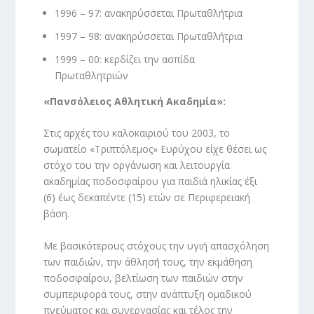
1996 – 97: ανακηρύσσεται Πρωταθλήτρια
1997 – 98: ανακηρύσσεται Πρωταθλήτρια
1999 – 00: κερδίζει την ασπίδα
Πρωταθλητριών
«Πανσόλειος Αθλητική Ακαδημία»:
Στις αρχές του καλοκαιριού του 2003, το
σωματείο «Τριπτόλεμος» Ευρύχου είχε θέσει ως
στόχο του την οργάνωση και λειτουργία
ακαδημίας ποδοσφαίρου για παιδιά ηλικίας έξι
(6) έως δεκαπέντε (15) ετών σε Περιφερειακή
βάση.
Με βασικότερους στόχους την υγιή απασχόληση
των παιδιών, την άθλησή τους, την εκμάθηση
ποδοσφαίρου, βελτίωση των παιδιών στην
συμπεριφορά τους, στην ανάπτυξη ομαδικού
πνεύματος και συνεργασίας και τέλος την