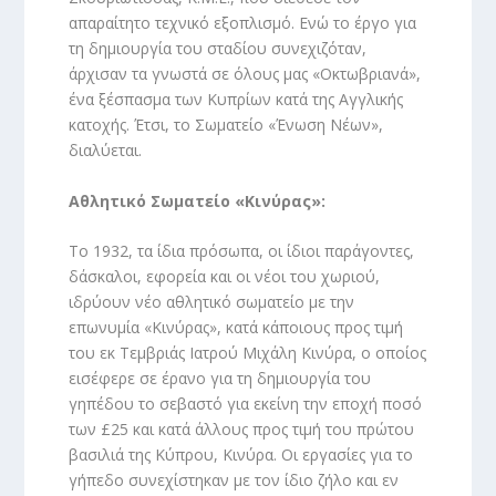
απαραίτητο τεχνικό εξοπλισμό. Ενώ το έργο για
τη δημιουργία του σταδίου συνεχιζόταν,
άρχισαν τα γνωστά σε όλους μας «Οκτωβριανά»,
ένα ξέσπασμα των Κυπρίων κατά της Αγγλικής
κατοχής. Έτσι, το Σωματείο «Ένωση Νέων»,
διαλύεται.
Αθλητικό Σωματείο «Κινύρας»:
Το 1932, τα ίδια πρόσωπα, οι ίδιοι παράγοντες,
δάσκαλοι, εφορεία και οι νέοι του χωριού,
ιδρύουν νέο αθλητικό σωματείο με την
επωνυμία «Κινύρας», κατά κάποιους προς τιμή
του εκ Τεμβριάς Ιατρού Μιχάλη Κινύρα, ο οποίος
εισέφερε σε έρανο για τη δημιουργία του
γηπέδου το σεβαστό για εκείνη την εποχή ποσό
των £25 και κατά άλλους προς τιμή του πρώτου
βασιλιά της Κύπρου, Κινύρα. Οι εργασίες για το
γήπεδο συνεχίστηκαν με τον ίδιο ζήλο και εν