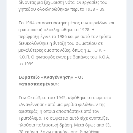
δίνοντας μια ξεχωριστή νότα. Οι εργασίες του
γηπέδου ολοκληρώθηκαν περί το 1938 – 39.
Το 1964 κατασκευάστηκε μέρος των κερκίδων και
η κατασκευή ολοκληρώθηκε το 1978. Η
περίφραξη έγινε το 1986 και με αυτό τον τρόπο
διευκολύνθηκε η ένταξη του σωματείου σε
μεγαλύτερες ομοσπονδίες, όπως η Σ.Τ.Ο.Κ. –
Κ.Ο.Π. Ο φωτισμός έγινε με δαπάνες του Κ.Ο.Α.
το 1999.
Σωματείο «Αναγέννηση» – Οι
«αποσπασμένοι»:
Τον Οκτώβριο του 1945, ιδρύθηκε το σωματείο
«Αναγέννηση» από μια μερίδα φιλάθλων της
αριστεράς, η οποία αποσπάστηκε από τον
Τριπτόλεμο. Το σωματείο αυτό είχε αναπτύξει
πλούσια πολιτιστική δράση. Μετά όμως από έξι
(6) χρόνια, λόγω απομόνωσης, διαλύθηκε.