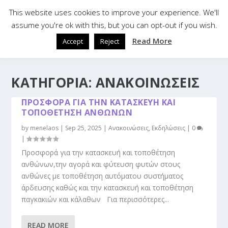
This website uses cookies to improve your experience. We'll
assume you're ok with this, but you can opt-out if you wish.
Read More
Accept
Reject
ΚΑΤΗΓΟΡΊΑ:
ΑΝΑΚΟΙΝΏΣΕΙΣ
ΠΡΟΣΦΟΡΆ ΓΙΑ ΤΗΝ ΚΑΤΑΣΚΕΥΉ ΚΑΙ
ΤΟΠΟΘΈΤΗΣΗ ΑΝΘΏΝΩΝ
by
menelaos
|
Sep 25, 2025
|
Ανακοινώσεις
,
Εκδηλώσεις
|
0
|
Προσφορά για την κατασκευή και τοποθέτηση
ανθώνων,την αγορά και φύτευση φυτών στους
ανθώνες με τοποθέτηση αυτόματου συστήματος
άρδευσης καθώς και την κατασκευή και τοποθέτηση
παγκακιών και κάλαθων Για περισσότερες...
READ MORE