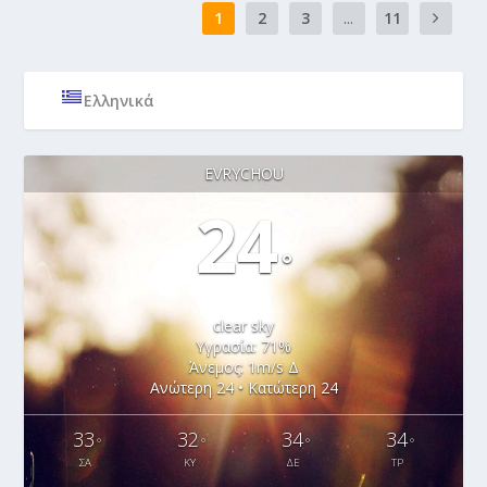
1
2
3
...
11
Ελληνικά
EVRYCHOU
24
°
clear sky
Υγρασία: 71%
Άνεμος: 1m/s Δ
Ανώτερη 24 • Κατώτερη 24
33
32
34
34
°
°
°
°
ΣΑ
ΚΥ
ΔΕ
ΤΡ