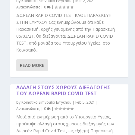
by
Koinotiko Simvoulio Evrychou
|
Mar 2, 2021
|
Ανακοινώσεις
|
0
|
ΔΩΡΕΑΝ RAPID COVID TEST ΚΑΘΕ ΠΑΡΑΣΚΕΥΗ
ΣΤΗΝ ΕΥΡΥΧΟΥ Σας ενημερώνουμε ότι κάθε
Παρασκευή, αρχής γενομένης από την Παρασκευή
05/03/21, θα διεξάγονται ΔΩΡΕΑΝ RAPID COVID
TEST, από μονάδα του Υπουργείου Υγείας, στο
Κοινοτικό...
READ MORE
ΑΛΛΑΓΗ ΣΤΟΥΣ ΧΩΡΟΥΣ ΔΙΕΞΑΓΩΓΗΣ
ΤΟΥ ΔΩΡΕΑΝ RAPID COVID TEST
by
Koinotiko Simvoulio Evrychou
|
Feb 5, 2021
|
Ανακοινώσεις
|
0
|
Μετά από ενημέρωση από το Υπουργείο Υγείας,
προέκυψε αλλαγή στους χώρους διεξαγωγής των
Δωρεάν Rapid Covid Test, ως εξής:(α) Παρασκευή,