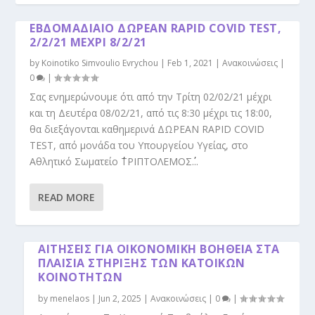
ΕΒΔΟΜΑΔΙΑΙΟ ΔΩΡΕΑΝ RAPID COVID TEST,
2/2/21 ΜΕΧΡΙ 8/2/21
by
Koinotiko Simvoulio Evrychou
|
Feb 1, 2021
|
Ανακοινώσεις
|
0
|
Σας ενημερώνουμε ότι από την Τρίτη 02/02/21 μέχρι
και τη Δευτέρα 08/02/21, από τις 8:30 μέχρι τις 18:00,
θα διεξάγονται καθημερινά ΔΩΡΕΑΝ RAPID COVID
TEST, από μονάδα του Υπουργείου Υγείας, στο
Αθλητικό Σωματείο ΄΄ΤΡΙΠΤΟΛΕΜΟΣ΄΄...
READ MORE
AΙΤΉΣΕΙΣ ΓΙΑ ΟΙΚΟΝΟΜΙΚΉ ΒΟΉΘΕΙΑ ΣΤΑ
ΠΛΑΊΣΙΑ ΣΤΉΡΙΞΗΣ ΤΩΝ ΚΑΤΟΊΚΩΝ
ΚΟΙΝΟΤΉΤΩΝ
by
menelaos
|
Jun 2, 2025
|
Ανακοινώσεις
|
0
|