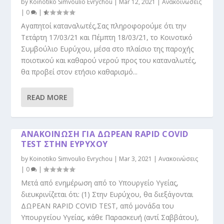
by
Koinotiko Simvoulio Evrychou
|
Mar 12, 2021
|
Ανακοινώσεις
|
0
|
Αγαπητοί καταναλωτές,Σας πληροφορούμε ότι την
Τετάρτη 17/03/21 και Πέμπτη 18/03/21, το Κοινοτικό
Συμβούλιο Ευρύχου, μέσα στο πλαίσιο της παροχής
ποιοτικού και καθαρού νερού προς του καταναλωτές,
θα προβεί στον ετήσιο καθαρισμό...
READ MORE
ΑΝΑΚΟΙΝΩΣΗ ΓΙΑ ΔΩΡΕΑΝ RAPID COVID
TEST ΣΤΗΝ ΕΥΡΥΧΟΥ
by
Koinotiko Simvoulio Evrychou
|
Mar 3, 2021
|
Ανακοινώσεις
|
0
|
Μετά από ενημέρωση από το Υπουργείο Υγείας,
διευκρινίζεται ότι: (1) Στην Ευρύχου, θα διεξάγονται
ΔΩΡΕΑΝ RAPID COVID TEST, από μονάδα του
Υπουργείου Υγείας, κάθε Παρασκευή (αντί Σαββάτου),