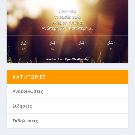
clear sky
Υγρασία: 55%
Άνεμος: 1m/s Δ
Ανώτερη 29 • Κατώτερη 25
32
34
34
34
°
°
°
°
ΣΑ
ΚΥ
ΔΕ
ΤΡ
Weather from OpenWeatherMap
ΚΑΤΗΓΟΡΊΕΣ
Ανακοινώσεις
Ειδήσεις
Εκδηλώσεις