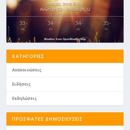
Άνεμος: 2m/s Β-ΒΔ
Ανώτερη 32 • Κατώτερη 32
33
34
34
35
°
°
°
°
ΣΑ
ΚΥ
ΔΕ
ΤΡ
Weather from OpenWeatherMap
ΚΑΤΗΓΟΡΊΕΣ
Ανακοινώσεις
Ειδήσεις
Εκδηλώσεις
ΠΡΌΣΦΑΤΕΣ ΔΗΜΟΣΙΕΎΣΕΙΣ