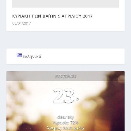
ΚΥΡΙΑΚΗ ΤΩΝ ΒΑΪΩΝ 9 ΑΠΡΙΛΙΟΥ 2017
06/04/2017
Ελληνικά
EVRYCHOU
23
°
clear sky
Υγρασία: 72%
Άνεμος: 2m/s Δ-ΝΔ