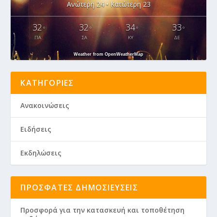
Ανώτερη 24 • Κατώτερη 23
32
32
34
33
°
°
°
°
ΠΑ
ΣΑ
ΚΥ
ΔΕ
Weather from OpenWeatherMap
ΚΑΤΗΓΟΡΊΕΣ
Ανακοινώσεις
Ειδήσεις
Εκδηλώσεις
ΠΡΌΣΦΑΤΕΣ ΔΗΜΟΣΙΕΎΣΕΙΣ
Προσφορά για την κατασκευή και τοποθέτηση