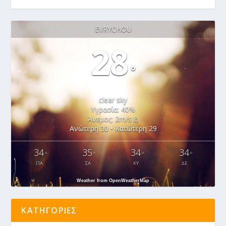
EVRYCHOU
28
°
clear sky
Υγρασία: 40%
Άνεμος: 2m/s Β
Ανώτερη 30 • Κατώτερη 29
34
35
34
34
°
°
°
°
ΠΑ
ΣΑ
ΚΥ
ΔΕ
Weather from OpenWeatherMap
ΚΑΤΗΓΟΡΊΕΣ