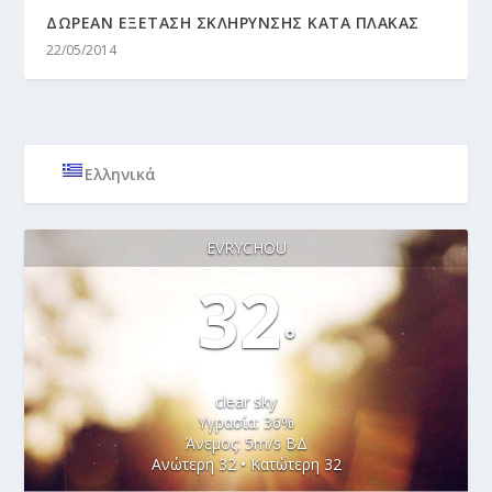
ΔΩΡΕΑΝ ΕΞΕΤΑΣΗ ΣΚΛΗΡΥΝΣΗΣ ΚΑΤΑ ΠΛΑΚΑΣ
22/05/2014
Ελληνικά
EVRYCHOU
32
°
clear sky
Υγρασία: 36%
Άνεμος: 5m/s ΒΔ
Ανώτερη 32 • Κατώτερη 32