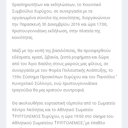
δραστηριοτήτων και εκδηλώσεων, το Κοινοτικό
Συμβούλιο Ευρύχου, σε συνεργασία με τα
οργανωμένα σύνολα της κοινότητας, διοργανώνουν
την Παρασκευή 30 Δεκεμβρίου 2016 και ώρα 17:00,
Χριστουγεννιάτικη εκδήλωση, στην πλατεία της
κοινότητας.
Μαζί με την κοπή της βασιλόπιτας, θα προσφερθούν
εδέσματα, κρασί, ζιβανία, ζεστά ροφήματα και δώρα
από τον Άγιο Βασίλη στους μικρούς μας φίλους, σε
συνεργασία με τον Φορέα Πολιτιστικής Ανάπτυξης, το
159ο Σύστημα Προσκόπων Ευρύχου και τον ΄΄Πανσόλιο΄΄
Κυνηγετικό Σύλλογο, ενώ Χριστουγεννιάτικα
τραγούδια θα μας κρατούν συντροφιά.
Θα ακολουθήσει εορταστική τόμπολα από το Σωματείο
Κέντρο Νεότητας και το Αθλητικό Σωματείο
΄΄ΤΡΙΠΤΟΛΕΜΟΣ΄΄ Ευρύχου, η ώρα 19:00 στο οίκημα του
Αθλητικού Σωματείου ΄΄ΤΡΙΠΤΟΛΕΜΟΣ΄΄, με έπαθλο