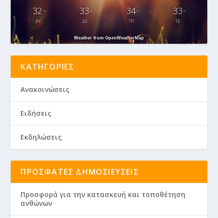
32
33
34
33
°
°
°
°
ΚΥ
ΔΕ
ΤΡ
ΤΕ
Weather from OpenWeatherMap
ΚΑΤΗΓΟΡΊΕΣ
Ανακοινώσεις
Ειδήσεις
Εκδηλώσεις
ΠΡΌΣΦΑΤΕΣ ΔΗΜΟΣΙΕΎΣΕΙΣ
Προσφορά για την κατασκευή και τοποθέτηση
ανθώνων