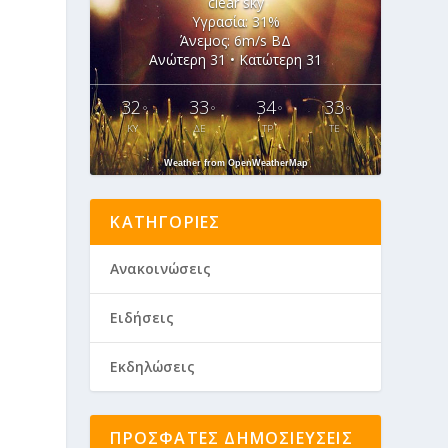
clear sky
Υγρασία: 31%
Άνεμος: 6m/s ΒΔ
Ανώτερη 31 • Κατώτερη 31
32
33
34
33
°
°
°
°
ΚΥ
ΔΕ
ΤΡ
ΤΕ
Weather from OpenWeatherMap
ΚΑΤΗΓΟΡΊΕΣ
Ανακοινώσεις
Ειδήσεις
Εκδηλώσεις
ΠΡΌΣΦΑΤΕΣ ΔΗΜΟΣΙΕΎΣΕΙΣ