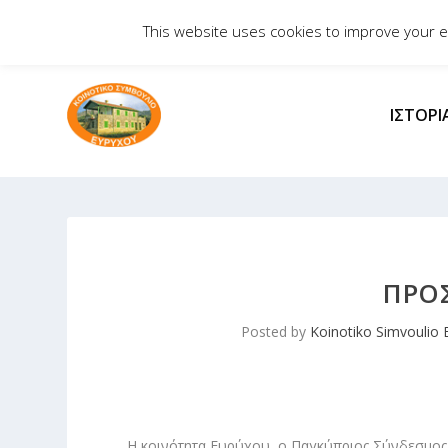
Ανακοινώσεις
Εκδηλώσεις
Μήνυμα
Απόδημοι
This website uses cookies to improve your ex
ΙΣΤΟΡΊ
ΠΡΟ
Posted by
Koinotiko Simvoulio 
Η κοινότητα Ευρύχου, ο Παγκύπριος Σύνδεσμος