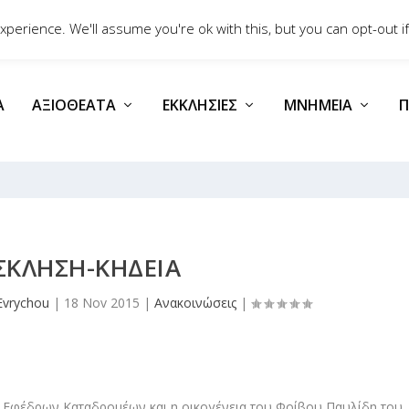
Επικοινωνία
perience. We'll assume you're ok with this, but you can opt-out if
Α
ΑΞΙΟΘΈΑΤΑ
ΕΚΚΛΗΣΊΕΣ
ΜΝΗΜΕΊΑ
Π
ΣΚΛΗΣΗ-ΚΗΔΕΙΑ
Evrychou
|
18 Nov 2015
|
Ανακοινώσεις
|
 Εφέδρων Καταδρομέων και η οικογένεια του Φοίβου Παυλίδη του