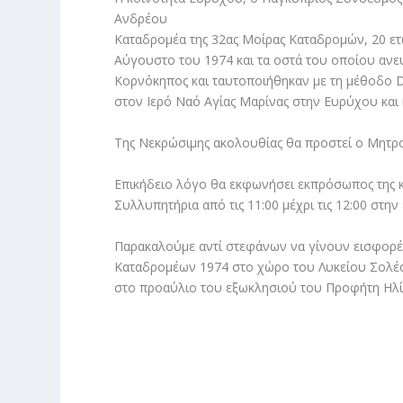
Ανδρέου
Καταδρομέα της 32ας Μοίρας Καταδρομών, 20 ετ
Αύγουστο του 1974 και τα οστά του οποίου ανε
Κορνόκηπος και ταυτοποιήθηκαν με τη μέθοδο D
στον Ιερό Ναό Αγίας Μαρίνας στην Ευρύχου και
Της Νεκρώσιμης ακολουθίας θα προστεί ο Μητρ
Επικήδειο λόγο θα εκφωνήσει εκπρόσωπος της 
Συλλυπητήρια από τις 11:00 μέχρι τις 12:00 στην
Παρακαλούμε αντί στεφάνων να γίνουν εισφορέ
Καταδρομέων 1974 στο χώρο του Λυκείου Σολέα
στο προαύλιο του εξωκλησιού του Προφήτη Ηλί