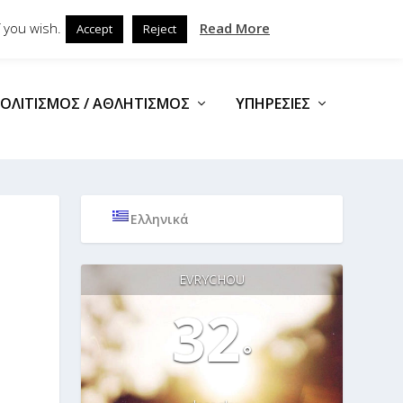
 you wish.
Read More
Accept
Reject
ΟΛΙΤΙΣΜΌΣ / ΑΘΛΗΤΙΣΜΌΣ
ΥΠΗΡΕΣΊΕΣ
Ελληνικά
EVRYCHOU
32
°