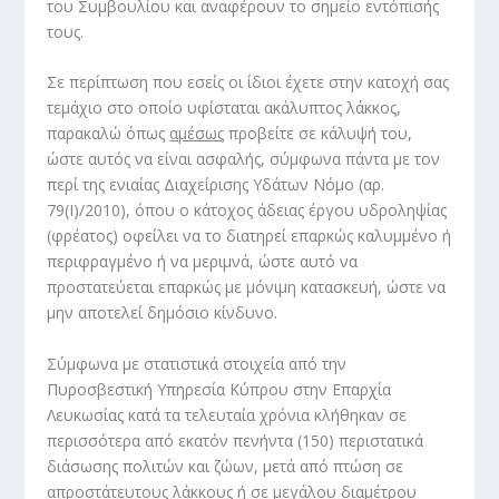
του Συμβουλίου και αναφέρουν το σημείο εντόπισής
τους.
Σε περίπτωση που εσείς οι ίδιοι έχετε στην κατοχή σας
τεμάχιο στο οποίο υφίσταται ακάλυπτος λάκκος,
παρακαλώ όπως
αμέσως
προβείτε σε κάλυψή του,
ώστε αυτός να είναι ασφαλής, σύμφωνα πάντα με τον
περί της ενιαίας Διαχείρισης Υδάτων Νόμο (αρ.
79(Ι)/2010), όπου ο κάτοχος άδειας έργου υδροληψίας
(φρέατος) οφείλει να το διατηρεί επαρκώς καλυμμένο ή
περιφραγμένο ή να μεριμνά, ώστε αυτό να
προστατεύεται επαρκώς με μόνιμη κατασκευή, ώστε να
μην αποτελεί δημόσιο κίνδυνο.
Σύμφωνα με στατιστικά στοιχεία από την
Πυροσβεστική Υπηρεσία Κύπρου στην Επαρχία
Λευκωσίας κατά τα τελευταία χρόνια κλήθηκαν σε
περισσότερα από εκατόν πενήντα (150) περιστατικά
διάσωσης πολιτών και ζώων, μετά από πτώση σε
απροστάτευτους λάκκους ή σε μεγάλου διαμέτρου