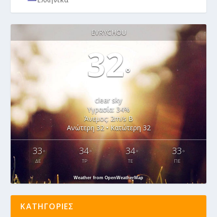
EVRYCHOU
32
°
clear sky
Υγρασία: 34%
Άνεμος: 2m/s Β
Ανώτερη 32 • Κατώτερη 32
33
34
34
33
°
°
°
°
ΔΕ
ΤΡ
ΤΕ
ΠΕ
Weather from OpenWeatherMap
ΚΑΤΗΓΟΡΊΕΣ